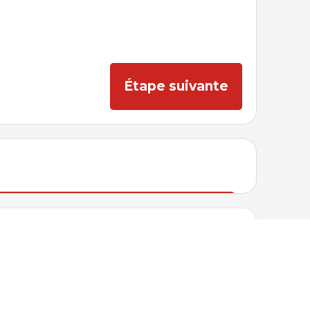
Étape suivante
 1 paiement de $269.00 +taxes (puis 5
 $152.20 +taxes)
Suivant