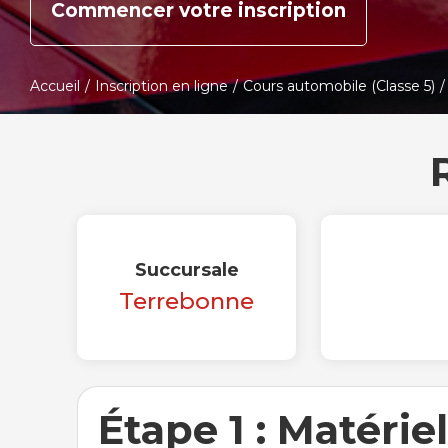
Commencer votre inscription
Accueil
/
Inscription en ligne
/
Cours automobile (Classe 5)
/
Succursale
Terrebonne
Étape 1 : Matérie