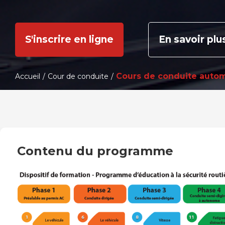
S'inscrire en ligne
En savoir plu
Cours de conduite auto
Accueil
/
Cour de conduite
/
Cours de condui
Contenu du programme
automobile PES
L’École de conduite Silva est une école
SAAQ. Nos moniteurs et instructeurs ce
enseignent le Programme d’éducation à 