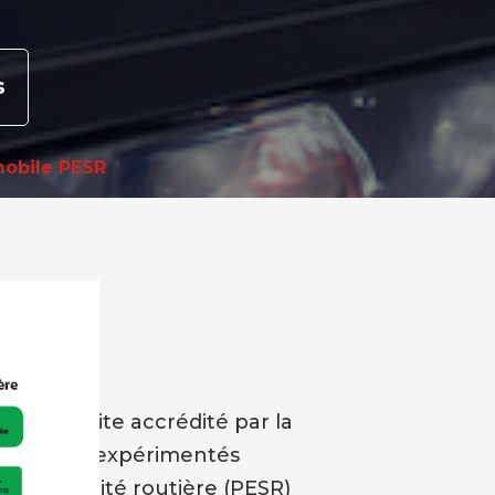
s
mobile PESR
te
R
 de conduite accrédité par la
rtifiés et expérimentés
la sécurité routière (PESR)