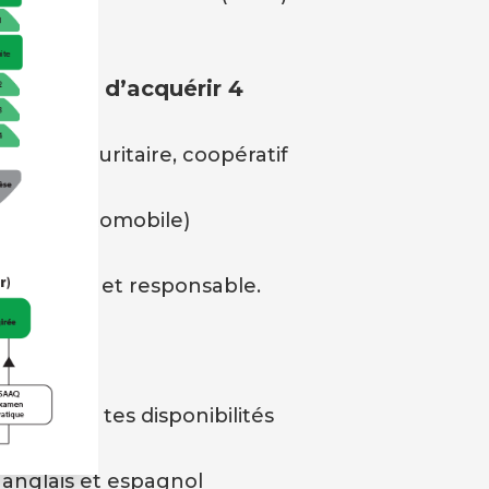
e permet d’acquérir 4
ent sécuritaire, coopératif
nade (automobile)
n autonome et responsable.
e Silva?
daptées à tes disponibilités
emaine)
, anglais et espagnol