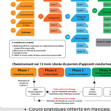
exigé par la SAAQ.
Ce programme est obligatoire et t
compétences :
Apprendre à adopter un comportem
et responsable
Manoeuvrer un véhicule de prome
Partager la route
Utiliser le réseau routier de faço
Pourquoi choisir l’École de conduit
Modalités de paiements flexibles
Horaires de formation flexibles et a
(matin, après-midi, soir et fin de s
Cours pratiques offerts en français